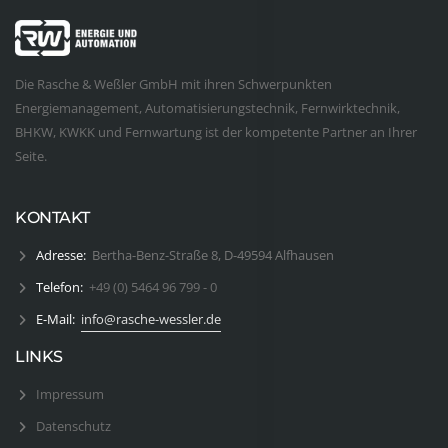
Die Rasche & Weßler GmbH mit ihren Schwerpunkten
Energiemanagement, Automatisierungstechnik, Fernwirktechnik,
BHKW, KWKK und Fernwartung ist der kompetente Partner an Ihrer
Seite.
KONTAKT
Adresse:
Bertha-Benz-Straße 8, D-49594 Alfhausen
Telefon:
+49 (0) 5464 96 799 - 0
E-Mail:
info@rasche-wessler.de
LINKS
Impressum
Datenschutz