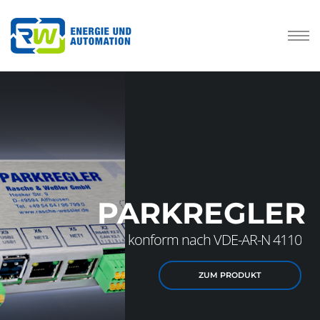
PARKREGLER
konform nach VDE-AR-N 4110
ZUM PRODUKT